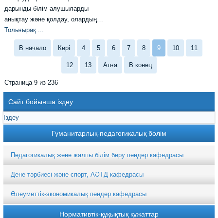
дарынды білім алушыларды
анықтау және қолдау, олардың…
Толығырақ ...
В начало
Кері
4
5
6
7
8
9
10
11
12
13
Алға
В конец
Страница 9 из 236
Сайт бойынша іздеу
Гуманитарлық-педагогикалық бөлім
Педагогикалық және жалпы білім беру пәндер кафедрасы
Дене тәрбиесі және спорт, АӘТД кафедрасы
Әлеуметтік-экономикалық пәндер кафедрасы
Нормативтік-құқықтық құжаттар