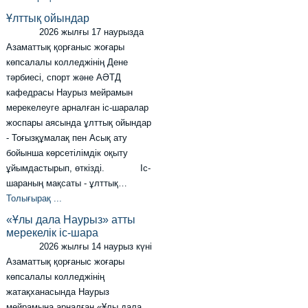
Ұлттық ойындар
2026 жылғы 17 наурызда
Азаматтық қорғаныс жоғары
көпсалалы колледжінің Дене
тәрбиесі, спорт және АӘТД
кафедрасы Наурыз мейрамын
мерекелеуге арналған іс-шаралар
жоспары аясында ұлттық ойындар
- Тоғызқұмалақ пен Асық ату
бойынша көрсетілімдік оқыту
ұйымдастырып, өткізді. Іс-
шараның мақсаты - ұлттық…
Толығырақ ...
«Ұлы дала Наурыз» атты
мерекелік іс-шара
2026 жылғы 14 наурыз күні
Азаматтық қорғаныс жоғары
көпсалалы колледжінің
жатақханасында Наурыз
мейрамына арналған «Ұлы дала