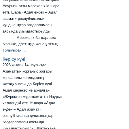
Наурыз» атты мерекелік іс-шара
өтті. Шара «Адал еңбек – Адал
азамат» республикалық
құндылықтар бағдарламасы
аясында ұйымдастырылды.
Мерекелік бағдарлама
бірлікке, достыққа және ұлттық…
Толығырақ ...
Көрісу күні
2026 жылғы 14 наурызда
Азаматтық қорғаныс жоғары
көпсалалы колледжінің
жатақханасында Көрісу күні –
Амал мерекесіне арналған
«Жүректен жүрекке» атты Наурыз-
челленджі өтті.Іс-шара «Адал
еңбек – Адал азамат»
республикалық құндылықтар
бағдарламасы аясында
ұйымдастырылды. Жатақхана