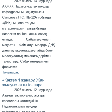
2026 жылғы 13 наурызда
АҚЖКК Педагогикалық пәндер
кафедрасының оқытушысы
Смирнова Н.С. ПБ-12А тобында
«ДНҚ-ның спонтанды
мутациялары» тақырыбында
биология пәнінен ашық сабақ
өткізді. Сабақтың негізгі
мақсаты – білім алушыларды ДНҚ-
дағы мутациялардың пайда болу
молекулалық механизмдерімен
таныстыру. Сабақ интерактивті
форматта…
Толығырақ ...
«Көктемгі жаңару. Жан
жылуы» атты іс-шара
2026 жылғы 12 наурызда
Азаматтық қорғаныс жоғары
көпсалалы колледжінің
Педагогикалық пәндер
кафедрасында оқытушылар