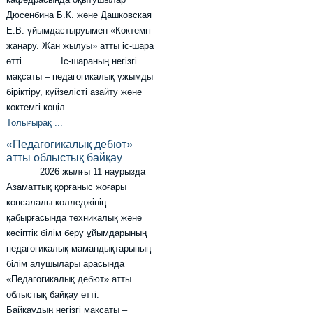
Дюсенбина Б.К. және Дашковская
Е.В. ұйымдастыруымен «Көктемгі
жаңару. Жан жылуы» атты іс-шара
өтті. Іс-шараның негізгі
мақсаты – педагогикалық ұжымды
біріктіру, күйзелісті азайту және
көктемгі көңіл…
Толығырақ ...
«Педагогикалық дебют»
атты облыстық байқау
2026 жылғы 11 наурызда
Азаматтық қорғаныс жоғары
көпсалалы колледжінің
қабырғасында техникалық және
кәсіптік білім беру ұйымдарының
педагогикалық мамандықтарының
білім алушылары арасында
«Педагогикалық дебют» атты
облыстық байқау өтті.
Байқаудың негізгі мақсаты –