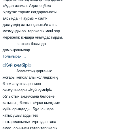
«Адал азамат. Адал еңбек»
біртұтас тәрбие бағдарламасы
аясында «Наурыз – салт-
дәстүрдің алтын қазығы!» атты
мазмұнды әрі тәрбиелік мәні зор
мерекелік іс-шара ұйымдастырды.
Іс-шара басында
домбырашылар…
Толығырақ ...
«Күй күмбірі»
Азаматтық қорғаныс
жоғары көпсалалы колледжінің
білім алушылары мен
оқытушылары «Күй күмбірі»
облыстық акциясына белсене
қатысып, белгілі «Ерке сылқым»
күйін орындады. Бұл іс-шара
қатысушыларды тек
шығармашылық тұрғыдан ғана
емес, сонымен қатар тәрбиелік