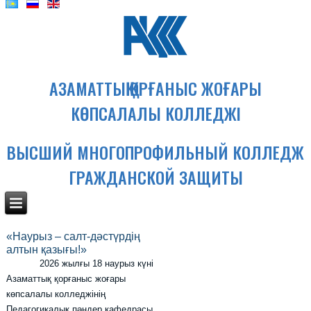
АЗАМАТТЫҚ ҚОРҒАНЫС ЖОҒАРЫ
КӨПСАЛАЛЫ КОЛЛЕДЖІ
ВЫСШИЙ МНОГОПРОФИЛЬНЫЙ КОЛЛЕДЖ
ГРАЖДАНСКОЙ ЗАЩИТЫ
«Наурыз – салт-дәстүрдің
алтын қазығы!»
2026 жылғы 18 наурыз күні
Азаматтық қорғаныс жоғары
көпсалалы колледжінің
Педагогикалық пәндер кафедрасы