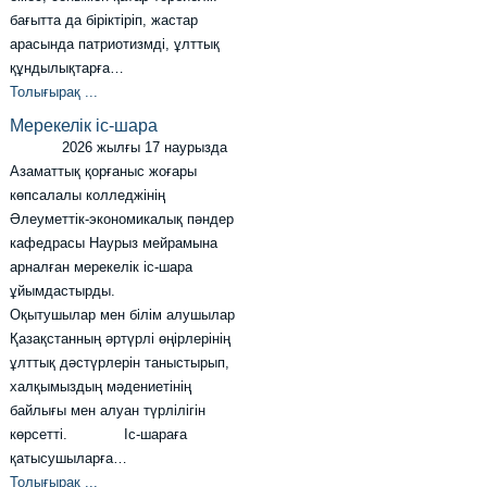
бағытта да біріктіріп, жастар
арасында патриотизмді, ұлттық
құндылықтарға…
Толығырақ ...
Мерекелік іс-шара
2026 жылғы 17 наурызда
Азаматтық қорғаныс жоғары
көпсалалы колледжінің
Әлеуметтік-экономикалық пәндер
кафедрасы Наурыз мейрамына
арналған мерекелік іс-шара
ұйымдастырды.
Оқытушылар мен білім алушылар
Қазақстанның әртүрлі өңірлерінің
ұлттық дәстүрлерін таныстырып,
халқымыздың мәдениетінің
байлығы мен алуан түрлілігін
көрсетті. Іс-шараға
қатысушыларға…
Толығырақ ...