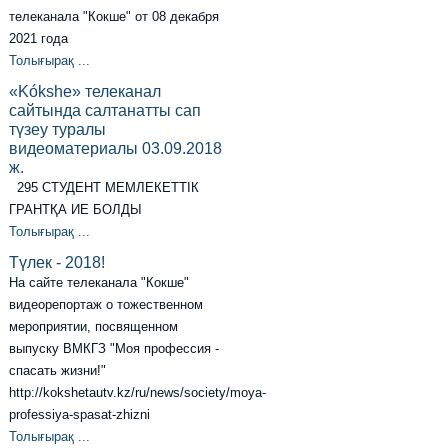
телеканала "Кокше" от 08 декабря
2021 года
Толығырақ ...
«Kókshe» телеканал
сайтында салтанатты сап
түзеу туралы
видеоматериалы 03.09.2018
ж.
295 СТУДЕНТ МЕМЛЕКЕТТІК
ГРАНТҚА ИЕ БОЛДЫ
Толығырақ ...
Түлек - 2018!
На сайте телеканала "Кокше"
видеорепортаж о тожественном
мероприятии, посвященном
выпуску ВМКГЗ "Моя профессия -
спасать жизни!"
http://kokshetautv.kz/ru/news/society/moya-
professiya-spasat-zhizni
Толығырақ ...