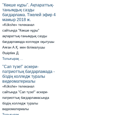
"Көкше нұры". Ақпараттық-
танымдық сазды
бағдарлама. Тікелей эфир 4
мамыр 2018 ж.
«Kókshe» телеканал
сайтында "Көкше нұры"
ақпараттық-танымдық сазды
бағдарламада колледж оқытушы
Аяған А.Қ. мен білімалушы
Әшірбек Д.
Толығырақ ...
"Сап түзе!" әскери-
патриоттық бағдарламада -
біздің колледж туралы
видеоматериалы
«Kókshe» телеканал
сайтында "Сап түзе!" әскери-
патриоттық бағдарламасында
біздің колледж туралы
видеоматериалы
Толығырақ ...