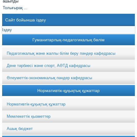
ашылды
Толығырақ ...
Сайт бойынша іздеу
Гуманитарлық-педагогикалық бөлім
Педагогикалық және жалпы білім беру пәндер кафедрасы
Дене тәрбиесі және спорт, АӘТД кафедрасы
Әлеуметтік-экономикалық пәндер кафедрасы
Нормативтік-құқықтық құжаттар
Нормативтік-құқықтық құжаттар
Мемлекеттік қызметтер
Ашық бюджет