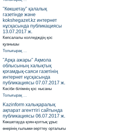
"Көкшетау" қалалық
газетінде және
kokshegazet.kz интернет
нұсқасында публикациясы
13.07.2017 ж.
Көпсалалы колледждің қос
қуанышы
Толығырақ ...
"Арқа ажары" Ақмола
облысының халықтық
қоғамдық-саяси газетінің
интернет нұсқасында
публикациясы 07.07.2017 ж.
Кәсіби білімнің қос нысаны
Толығырақ ...
Kazinform халықаралық
ақпарат агенттігі сайтында
публикациясы 06.07.2017 ж.
Көкшетауда қоян-қолтық ұрыс
өнерінің ғылыми-зерттеу орталығы