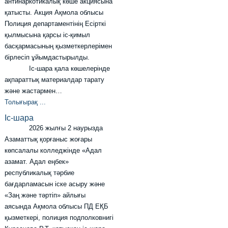
антинаркотикалық көше акциясына
қатысты. Акция Ақмола облысы
Полиция департаментінің Есірткі
қылмысына қарсы іс-қимыл
басқармасының қызметкерлерімен
бірлесіп ұйымдастырылды.
Іс-шара қала көшелерінде
ақпараттық материалдар тарату
және жастармен…
Толығырақ ...
Іс-шара
2026 жылғы 2 наурызда
Азаматтық қорғаныс жоғары
көпсалалы колледжінде «Адал
азамат. Адал еңбек»
республикалық тәрбие
бағдарламасын іске асыру және
«Заң және тәртіп» айлығы
аясында Ақмола облысы ПД ЕҚБ
қызметкері, полиция подполковнигі