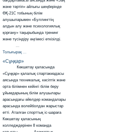
бағдарламасы аясында және «Заң
және тәртіп» айлығы шеңберінде
ӨҚ-21С тобының білім
алушыларымен «Буллингтің
алдын алу және психологиялық
қорғану» тақырыбында тренинг
және түсіндіру әңгімесі өткізілді.
…
Толығырақ ...
«Сұңқар»
Көкшетау қаласында
«Сұңқар» қалалық спартакиадасы
аясында техникалық, кәсіптік және
орта білімнен кейінгі білім беру
ұйымдарының білім алушылары
арасындағы әйелдер командалары
арасында волейболдан жарыстар
өтті. Аталған спорттық іс-шараға
Көкшетау қаласының
колледждерінен 8 команда
қатысты. Азаматтық