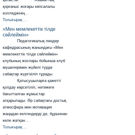
қорғаныс жоғары көпсалалы
колледжінің…
Толығырақ ...
«Мен мемлекеттік тілде
сөйлеймін»
Педагогикалық пәндер
кафедрасының жанындағы «Мен
мемлекеттік тілде сөйлеймін»
клубының жоспары бойынша клуб
мүшелерімен жүйелі түрде
сабақтар жүргізіліп тұрады.
Қатысушыларға қажетті
қолдау көрсетіліп, нәтижеге
бағытталған жұмыстар
атқарылады. Әр сабақтағы достық
атмосфера мен мотивация
жаңадан келгендерді де, бұрыннан
келе жатқан…
Толығырақ ...