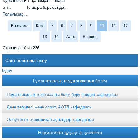
Курсанова Р.Т. қатысқан іс-шара
өтті. Іс-шара барысында…
Толығырақ ...
В начало
Кері
5
6
7
8
9
10
11
12
13
14
Алға
В конец
Страница 10 из 236
Сайт бойынша іздеу
Гуманитарлық-педагогикалық бөлім
Педагогикалық және жалпы білім беру пәндер кафедрасы
Дене тәрбиесі және спорт, АӘТД кафедрасы
Әлеуметтік-экономикалық пәндер кафедрасы
Нормативтік-құқықтық құжаттар