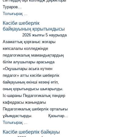
сәттердің бірі колледж директоры
Тураров…
Толығырақ ...
Кәсіби шеберлік
байқауының қорытындысы
2026 жылғы 5 наурызда
Азаматтық қорғаныс жоғары
көпсалалы колледжінде
педагогикалық мамандықтардың
білім алушылары арасында
«Оқушылары асыға күткен
педагог» атты кәсіби шеберлік
байқауының екінші кезеңі өтіп,
оның қорытындысы шығарылды.
Іс-шараны Педагогикалық пәндер
кафедрасы жанындағы
Педагогикалық шеберлік орталығы
ұйымдастырды. Қазылар…
Толығырақ ...
Кәсіби шеберлік байқауы