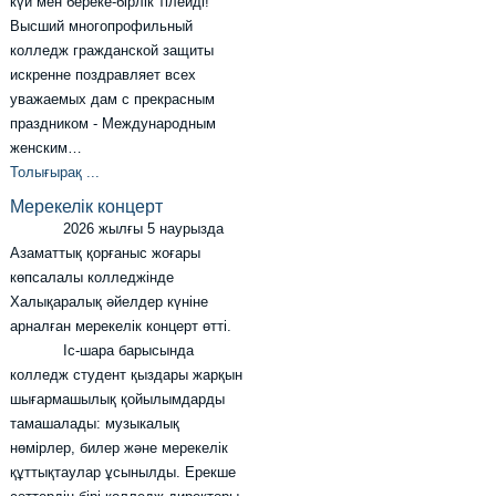
күй мен береке-бірлік тілейді!
Высший многопрофильный
колледж гражданской защиты
искренне поздравляет всех
уважаемых дам с прекрасным
праздником - Международным
женским…
Толығырақ ...
Мерекелік концерт
2026 жылғы 5 наурызда
Азаматтық қорғаныс жоғары
көпсалалы колледжінде
Халықаралық әйелдер күніне
арналған мерекелік концерт өтті.
Іс-шара барысында
колледж студент қыздары жарқын
шығармашылық қойылымдарды
тамашалады: музыкалық
нөмірлер, билер және мерекелік
құттықтаулар ұсынылды. Ерекше