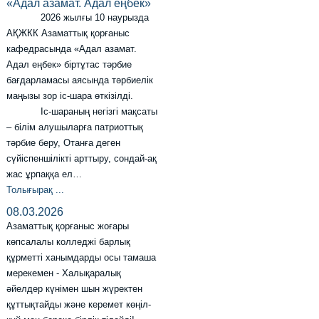
«Адал азамат. Адал еңбек»
2026 жылғы 10 наурызда
АҚЖКК Азаматтық қорғаныс
кафедрасында «Адал азамат.
Адал еңбек» біртұтас тәрбие
бағдарламасы аясында тәрбиелік
маңызы зор іс-шара өткізілді.
Іс-шараның негізгі мақсаты
– білім алушыларға патриоттық
тәрбие беру, Отанға деген
сүйіспеншілікті арттыру, сондай-ақ
жас ұрпаққа ел…
Толығырақ ...
08.03.2026
Азаматтық қорғаныс жоғары
көпсалалы колледжі барлық
құрметті ханымдарды осы тамаша
мерекемен - Халықаралық
әйелдер күнімен шын жүректен
құттықтайды және керемет көңіл-