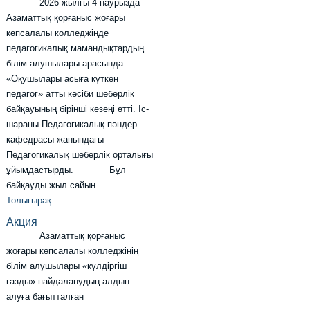
2026 жылғы 4 наурызда
Азаматтық қорғаныс жоғары
көпсалалы колледжінде
педагогикалық мамандықтардың
білім алушылары арасында
«Оқушылары асыға күткен
педагог» атты кәсіби шеберлік
байқауының бірінші кезеңі өтті. Іс-
шараны Педагогикалық пәндер
кафедрасы жанындағы
Педагогикалық шеберлік орталығы
ұйымдастырды. Бұл
байқауды жыл сайын…
Толығырақ ...
Акция
Азаматтық қорғаныс
жоғары көпсалалы колледжінің
білім алушылары «күлдіргіш
газды» пайдаланудың алдын
алуға бағытталған