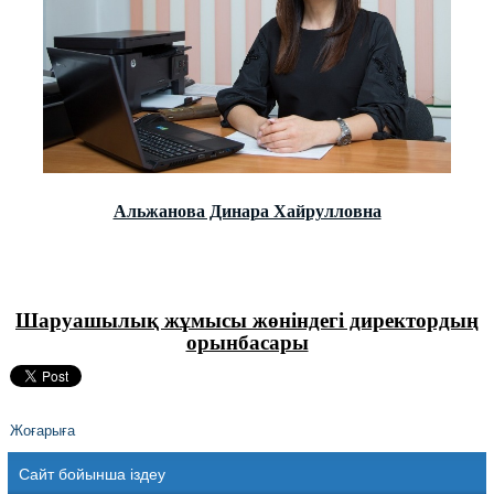
Альжанова Динара Хайрулловна
Шаруашылық жұмысы жөніндегі директордың
орынбасары
Жоғарыға
Сайт бойынша іздеу