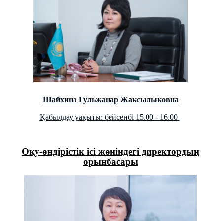
Шайхина Гульжанар Жаксылыковна
Қабылдау уақыты: бейсенбі 15.00 - 16.00
Оқу-өндірістік ісі жөніндегі директордың
орынбасары