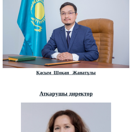
Қасым Шоқан Жанатұлы
Атқарушы директор