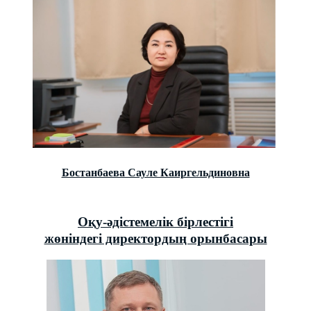
Бостанбаева Сауле Каиргельдиновна
Оқу-әдістемелік бірлестігі
жөніндегі директордың орынбасары