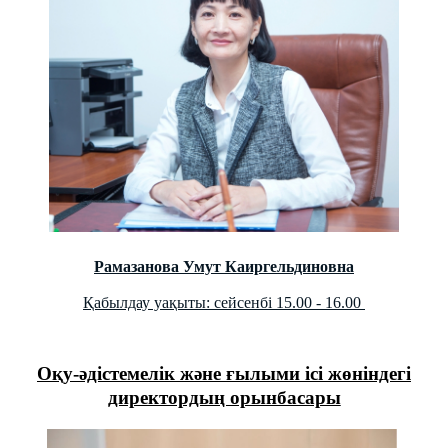
Рамазанова Умут Каиргельдиновна
Қабылдау уақыты: сейсенбі 15.00 - 16.00
Оқу-әдістемелік және ғылыми ісі жөніндегі
директордың орынбасары