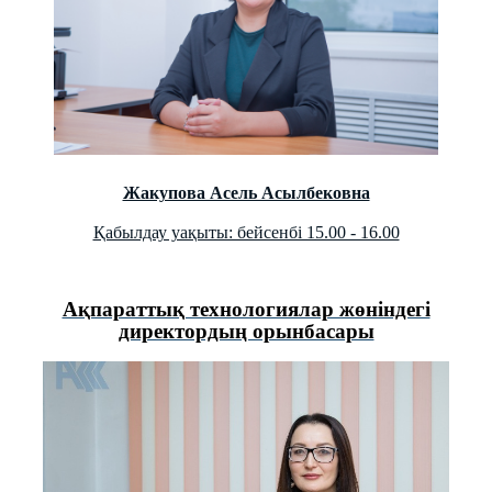
Жакупова Асель Асылбековна
Қабылдау уақыты: бейсенбі 15.00 - 16.00
Ақпараттық технологиялар жөніндегі
директордың орынбасары