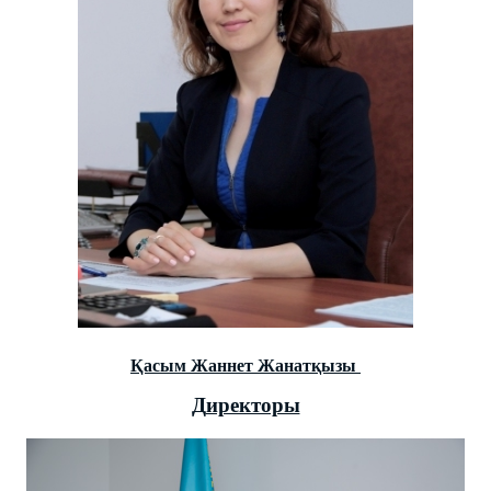
Қасым Жаннет Жанатқызы
Д
иректоры