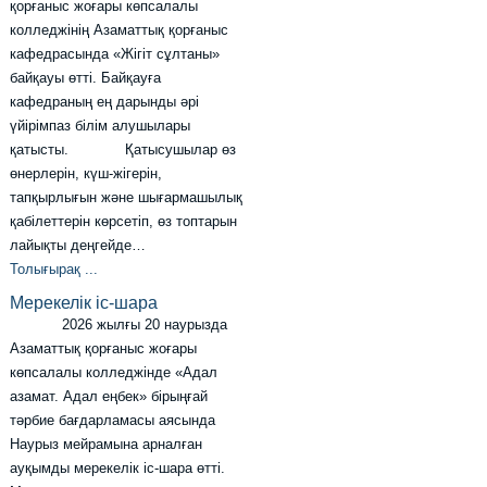
қорғаныс жоғары көпсалалы
колледжінің Азаматтық қорғаныс
кафедрасында «Жігіт сұлтаны»
байқауы өтті. Байқауға
кафедраның ең дарынды әрі
үйірімпаз білім алушылары
қатысты. Қатысушылар өз
өнерлерін, күш-жігерін,
тапқырлығын және шығармашылық
қабілеттерін көрсетіп, өз топтарын
лайықты деңгейде…
Толығырақ ...
Мерекелік іс-шара
2026 жылғы 20 наурызда
Азаматтық қорғаныс жоғары
көпсалалы колледжінде «Адал
азамат. Адал еңбек» бірыңғай
тәрбие бағдарламасы аясында
Наурыз мейрамына арналған
ауқымды мерекелік іс-шара өтті.