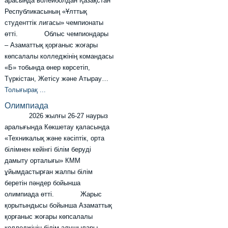
арасында волейболдан Қазақстан
Республикасының «Ұлттық
студенттік лигасы» чемпионаты
өтті. Облыс чемпиондары
– Азаматтық қорғаныс жоғары
көпсалалы колледжінің командасы
«Б» тобында өнер көрсетіп,
Түркістан, Жетісу және Атырау…
Толығырақ ...
Олимпиада
2026 жылғы 26-27 наурыз
аралығында Көкшетау қаласында
«Техникалық және кәсіптік, орта
білімнен кейінгі білім беруді
дамыту орталығы» КММ
ұйымдастырған жалпы білім
беретін пәндер бойынша
олимпиада өтті. Жарыс
қорытындысы бойынша Азаматтық
қорғаныс жоғары көпсалалы
колледжінің білім алушылары