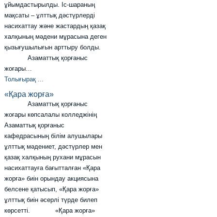
ұйымдастырылды. Іс-шараның
мақсаты – ұлттық дәстүрлерді
насихаттау және жастардың қазақ
халқының мәдени мұрасына деген
қызығушылығын арттыру болды.
Азаматтық қорғаныс
жоғары…
Толығырақ ...
«Қара жорға»
Азаматтық қорғаныс
жоғары көпсалалы колледжінің
Азаматтық қорғаныс
кафедрасының білім алушылары
ұлттық мәдениет, дәстүрлер мен
қазақ халқының рухани мұрасын
насихаттауға бағытталған «Қара
жорға» биін орындау акциясына
белсене қатысып, «Қара жорға»
ұлттық биін әсерлі түрде билеп
көрсетті. «Қара жорға»