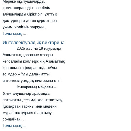
Мереке оқытушыларды,
қызметкерлерді және білім
алушыларды біріктіріп, ұлттық
дәстүрлерге деген құрмет пен
ұжым бірлігінің жарқын…
Толығырақ ...
Интеллектуалдық викторина
2026 жылғы 19 наурызда
Азаматтық қорғаныс жоғары
көпсалалы колледжінің Азаматтық
қорғаныс кафедрасында «Ұлы
есімдер – Ұлы дала» атты
интеллектуалдық викторина өтті.
Іс-шараның мақсаты –
білім алушылар арасында
патриоттық сезімді қалыптастыру,
Қазақстан тарихы мен мәдени
мұрасына құрметті арттыру,
сондай-ақ…
Толығырақ ...