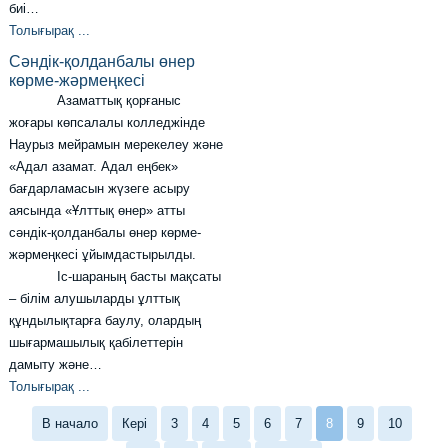
биі…
Толығырақ ...
Сәндік-қолданбалы өнер
көрме-жәрмеңкесі
Азаматтық қорғаныс
жоғары көпсалалы колледжінде
Наурыз мейрамын мерекелеу және
«Адал азамат. Адал еңбек»
бағдарламасын жүзеге асыру
аясында «Ұлттық өнер» атты
сәндік-қолданбалы өнер көрме-
жәрмеңкесі ұйымдастырылды.
Іс-шараның басты мақсаты
– білім алушыларды ұлттық
құндылықтарға баулу, олардың
шығармашылық қабілеттерін
дамыту және…
Толығырақ ...
В начало
Кері
3
4
5
6
7
8
9
10