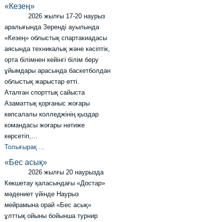
«Кезең»
2026 жылғы 17-20 наурыз
аралығында Зеренді ауылында
«Кезең» облыстық спартакиадасы
аясында техникалық және кәсіптік,
орта білімнен кейінгі білім беру
ұйымдары арасында баскетболдан
облыстық жарыстар өтті.
Аталған спорттық сайыста
Азаматтық қорғаныс жоғары
көпсалалы колледжінің қыздар
командасы жоғары нәтиже
көрсетіп,…
Толығырақ ...
«Бес асық»
2026 жылғы 20 наурызда
Көкшетау қаласындағы «Достар»
мәдениет үйінде Наурыз
мейрамына орай «Бес асық»
ұлттық ойыны бойынша турнир