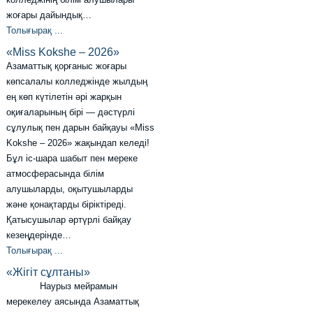
жоғары дайындық…
Толығырақ ...
«Miss Kokshe – 2026»
Азаматтық қорғаныс жоғары
көпсалалы колледжінде жылдың
ең көп күтілетін әрі жарқын
оқиғаларының бірі — дәстүрлі
сұлулық пен дарын байқауы «Miss
Kokshe – 2026» жақындап келеді!
Бұл іс-шара шабыт пен мереке
атмосферасында білім
алушыларды, оқытушыларды
және қонақтарды біріктіреді.
Қатысушылар әртүрлі байқау
кезеңдерінде…
Толығырақ ...
«Жігіт сұлтаны»
Наурыз мейрамын
мерекелеу аясында Азаматтық