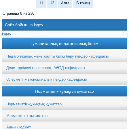
11
12
Алға
В конец
Страница 8 из 236
Сайт бойынша іздеу
Гуманитарлық-педагогикалық бөлім
Педагогикалық және жалпы білім беру пәндер кафедрасы
Дене тәрбиесі және спорт, АӘТД кафедрасы
Әлеуметтік-экономикалық пәндер кафедрасы
Нормативтік-құқықтық құжаттар
Нормативтік-құқықтық құжаттар
Мемлекеттік қызметтер
Ашық бюджет