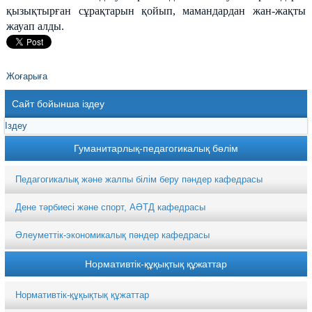
қызықтырған сұрақтарын қойып, мамандардан жан-жақты
жауап алды.
Жоғарыға
Сайт бойынша іздеу
Гуманитарлық-педагогикалық бөлім
Педагогикалық және жалпы білім беру пәндер кафедрасы
Дене тәрбиесі және спорт, АӘТД кафедрасы
Әлеуметтік-экономикалық пәндер кафедрасы
Нормативтік-құқықтық құжаттар
Нормативтік-құқықтық құжаттар