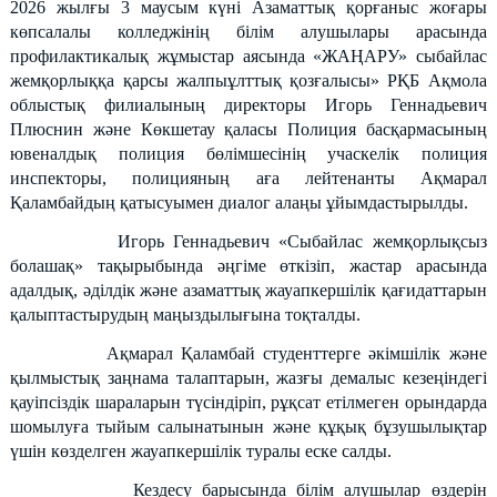
2026 жылғы 3 маусым
күні
Азаматтық қорғаныс жоғары
көпсалалы
колледж
інің
білім алушылары
арасында
профилактикалық жұмыстар аясында «ЖАҢАРУ» сыбайлас
жемқорлыққа қарсы жалпыұлттық қозғалысы» РҚБ Ақмола
облыстық филиалының директоры Игорь Геннадьевич
Плюснин және Көкшетау қаласы Полиция басқармасының
ювеналдық полиция бөлімшесінің учаскелік полиция
инспекторы, полицияның аға лейтенанты Ақмарал
Қаламбайдың қатысуымен диалог алаңы ұйымдастырылды.
Игорь Геннадьевич «Сыбайлас жемқорлықсыз
болашақ» тақырыбында әңгіме өткізіп, жастар арасында
адалдық, әділдік және азаматтық жауапкершілік қағидаттарын
қалыптастырудың маңыздылығына тоқталды.
Ақмарал Қаламбай студенттерге әкімшілік және
қылмыстық заңнама талаптарын, жазғы демалыс кезеңіндегі
қауіпсіздік шараларын түсіндіріп, рұқсат етілмеген орындарда
шомылуға тыйым салынатынын және құқық бұзушылықтар
үшін көзделген жауапкершілік туралы еске салды.
Кездесу барысында
білім алушылар
өздерін