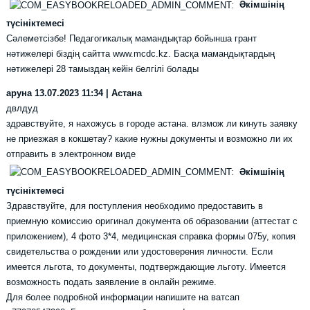
Әкімшінің
түсініктемесі
Сәлеметсізбе! Педагогикалық мамандықтар бойынша грант
нәтижелері біздің сайтта www.mcdc.kz. Басқа мамандықтардың
нәтижелері 28 тамыздаң кейін белгілі болады
аруна
13.07.2023 11:34 | Астана
двлдуд
здравствуйте, я нахожусь в городе астана. влзмож ли кинуть заявку
не приезжая в кокшетау? какие нужны документы и возможно ли их
отправить в электронном виде
Әкімшінің
түсініктемесі
Здравствуйте, для поступления необходимо предоставить в
приемную комиссию оригинал документа об образовании (аттестат с
приложением), 4 фото 3*4, медицинская справка формы 075у, копия
свидетельства о рождении или удостоверения личности. Если
имеется льгота, то документы, подтверждающие льготу. Имеется
возможность подать заявление в онлайн режиме.
Для более подробной информации напишите на ватсап