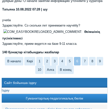
Добрый день! О начале занятий информацию уточняйте у куратора
Татьяна
10.08.2022 07:28 | шу
учеба
Здарвствуйте. Со скольки лет принемаете научёбу?
Әкімшінің
түсініктемесі
Здравствуйте, прием ведется на базе 9-11 класса.
140 Қонақтар кітабындағы жазбалар
В начало
Кері
1
2
3
4
5
6
7
8
9
10
Алға
В конец
Сайт бойынша іздеу
Гуманитарлық-педагогикалық бөлім