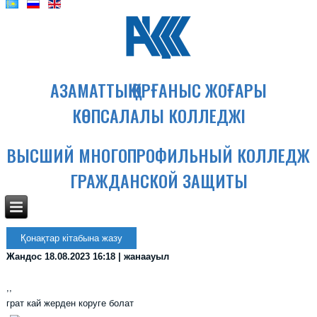
АЗАМАТТЫҚ ҚОРҒАНЫС ЖОҒАРЫ
КӨПСАЛАЛЫ КОЛЛЕДЖІ
ВЫСШИЙ МНОГОПРОФИЛЬНЫЙ КОЛЛЕДЖ
ГРАЖДАНСКОЙ ЗАЩИТЫ
Қонақтар кітабына жазу
Жандос
18.08.2023 16:18 | жанаауыл
,,
грат кай жерден коруге болат