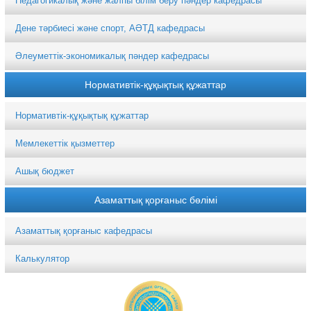
Педагогикалық және жалпы білім беру пәндер кафедрасы
Дене тәрбиесі және спорт, АӘТД кафедрасы
Әлеуметтік-экономикалық пәндер кафедрасы
Нормативтік-құқықтық құжаттар
Нормативтік-құқықтық құжаттар
Мемлекеттік қызметтер
Ашық бюджет
Азаматтық қорғаныс бөлімі
Азаматтық қорғаныс кафедрасы
Калькулятор