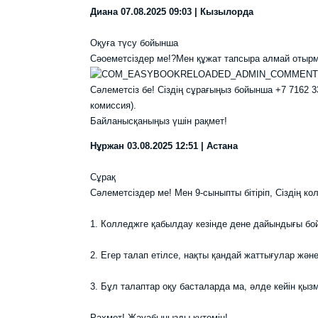
Диана
07.08.2025 09:03 | Кызылорда
Оқуға түсу бойынша
Сәоеметсіздер ме!?Мен құжат тапсыра алмай отыр
Сәлеметсіз бе! Сіздің сұрағыңыз бойынша +7 7162 3
комиссия).
Байланысқаныңыз үшін рақмет!
Нұржан
03.08.2025 12:51 | Астана
Сұрақ
Сәлеметсіздер ме! Мен 9-сыныпты бітіріп, Сіздің ко
1. Колледжге қабылдау кезінде дене дайындығы бойы
2. Егер талап етілсе, нақты қандай жаттығулар жән
3. Бұл талаптар оқу басталарда ма, әлде кейін қыз
Рахмет! Жауабыңызды күтемін!