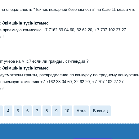
на спецальность "Техник пожарной безопасности" на базе 11 класа что
Әкімшінің түсініктемесі
приемную комиссию +7 7162 33 04 60, 32 62 20, +7 707 102 27 27
е!
т учеба на мчс? если ли гранды , стипендии ?
Әкімшінің түсініктемесі
едусмотрены гранты, распределение по конкурсу по среднему конкурсно
риемную комиссию +7 7162 33 04 60, 32 62 20, +7 707 102 27 27
е!
4
5
6
7
8
9
10
Алға
В конец