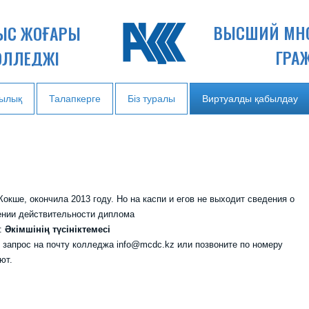
ВЫСШИЙ МН
НЫС ЖОҒАРЫ
ГРА
ОЛЛЕДЖІ
ылық
Талапкерге
Біз туралы
Виртуалды қабылдау
окше, окончила 2013 году. Но на каспи и егов не выходит сведения о
ении действительности диплома
Әкімшінің түсініктемесі
 запрос на почту колледжа info@mcdc.kz или позвоните по номеру
ют.