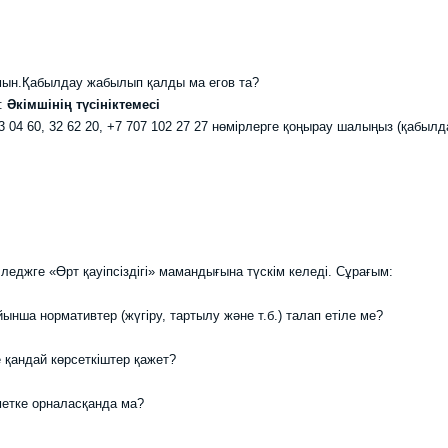
мын.Қабылдау жабылып қалды ма егов та?
Әкімшінің түсініктемесі
3 04 60, 32 62 20, +7 707 102 27 27 нөмірлерге қоңырау шалыңыз (қабылд
лледжге «Өрт қауіпсіздігі» мамандығына түскім келеді. Сұрағым:
нша нормативтер (жүгіру, тартылу және т.б.) талап етіле ме?
е қандай көрсеткіштер қажет?
метке орналасқанда ма?