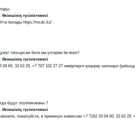
олады.
Әкімшінің түсініктемесі
йтта болады https://mcdc.kz/ .
 құжат тапсырсам бола ма үлгерем бе екен?
Әкімшінің түсініктемесі
3 04 60, 32 62 20, +7 707 102 27 27 нөмірлерге қоңырау шалыңыз (қабылд
огда будут опубликованы ?
Әкімшінің түсініктемесі
воните, пожалуйста, в приемную комиссию +7 7162 33 04 60, 32 62 20, 