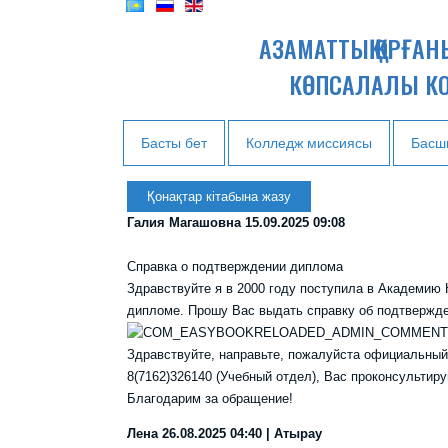
АЗАМАТТЫҚ ҚОРҒА
КӨПСАЛАЛЫ К
Басты бет
Колледж миссиясы
Басш
Қонақтар кітабына жазу
Галия Магашовна
15.09.2025 09:08
Справка о подтверждении диплома
Здравствуйте я в 2000 году поступила в Академию К
дипломе. Прошу Вас выдать справку об подтвержд
Здравствуйте, направьте, пожалуйста официальный
8(7162)326140 (Учебный отдел), Вас проконсультиру
Благодарим за обращение!
Лена
26.08.2025 04:40 | Атырау