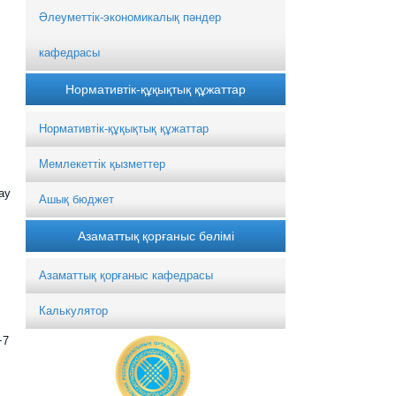
Әлеуметтік-экономикалық пәндер
кафедрасы
Нормативтік-құқықтық құжаттар
Нормативтік-құқықтық құжаттар
Мемлекеттік қызметтер
ау
Ашық бюджет
Азаматтық қорғаныс бөлімі
Азаматтық қорғаныс кафедрасы
Калькулятор
+7