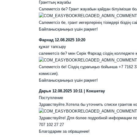
Гранттың жауабы
Салеметсіз бе? Грант жауабын қайдан білуімізше б
Салеметсіз бе, грант иегерлерінің тізімдері біздің са
Байланысқаныңыз үшін рақмет!
Фархад
12.08.2025 10:20
құжат тапсыру
салеметсіз бе? мен Серік Фархад сіздің колледжге
Сәлеметсіз бе! Сіздің сұрағыңыз бойынша +7 7162 3
комиссия).
Байланысқаныңыз үшін рақмет!
Дарья
12.08.2025 10:11 | Кокшетау
Поступление
Здравствуйте.Хотела бы уточнить списки грантов к
Здравствуйте! Для более подробной информации поз
707 102 27 27
Благодарим за обращение!