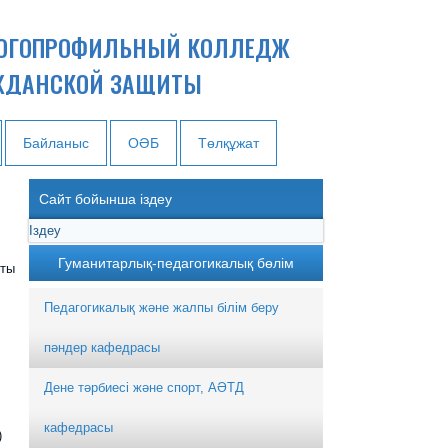
ОГОПРОФИЛЬНЫЙ КОЛЛЕДЖ
ЖДАНСКОЙ ЗАЩИТЫ
Байланыс
ОӘБ
Төлқұжат
Сайт бойынша іздеу
Гуманитарлық-педагогикалық бөлім
қты
Педагогикалық және жалпы білім беру
пәндер кафедрасы
Дене тәрбиесі және спорт, АӘТД
кафедрасы
)