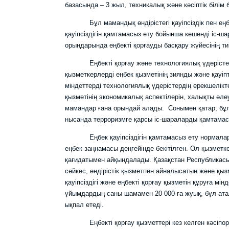
базасында – 3 жыл, техникалық және кәсіптік білім
Бұл мамандық өндірістегі қауіпсіздік пен еңбект
қауіпсіздігін қамтамасыз ету бойынша кешенді іс-
орындарында еңбекті қорғауды басқару жүйесінің т
Еңбекті қорғау және технологиялық үдерістердің қау
қызметкерлерді еңбек қызметінің зиянды және қауі
міндеттерді технологиялық үдерістердің ерекшелік
қызметінің экономикалық аспектілерін, халықты әле
мамандар ғана орындай алады. Сонымен қатар, бұ
нысанда терроризмге қарсы іс-шараларды қамтамасы
Еңбек қауіпсіздігін қамтамасыз ету нормалары 
еңбек заңнамасы деңгейінде бекітілген. Ол қызметк
қағидатымен айқындалады. Қазақстан Республикасы
сәйкес, өндірістік қызметпен айналысатын және қ
қауіпсіздігі және еңбекті қорғау қызметін құруға м
ұйымдардың саны шамамен 20 000-ға жуық, бұл ата
ықпал етеді.
Еңбекті қорғау қызметтері кез келген кәсіпорынн