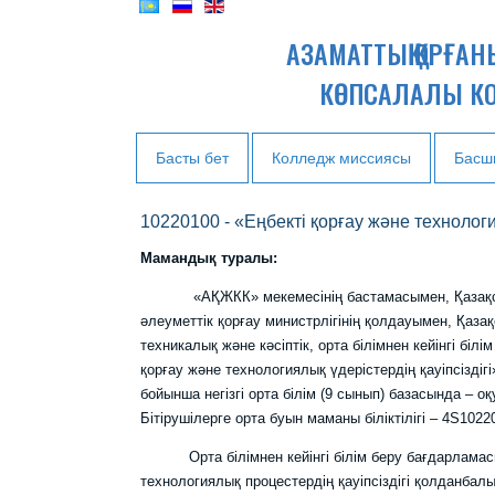
АЗАМАТТЫҚ ҚОРҒА
КӨПСАЛАЛЫ К
Басты бет
Колледж миссиясы
Басш
10220100 - «Еңбекті қорғау және технолог
Мамандық туралы:
«АҚЖКК» мекемесінің бастамасымен, Қазақстан 
әлеуметтік қорғау министрлігінің қолдауымен, Қаза
техникалық және кәсіптік, орта білімнен кейінгі білі
қорғау және технологиялық үдерістердің қауіпсізді
бойынша негізгі орта білім (9 сынып) базасында – о
Бітірушілерге орта буын маманы біліктілігі – 4S10220
Орта білімнен кейінгі білім беру бағдарламасы 
технологиялық процестердің қауіпсіздігі қолданбалы 