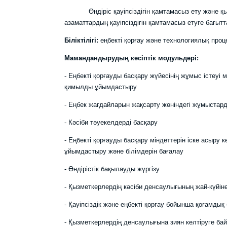
Өндіріс қауіпсіздігін қамтамасыз ету және қыз
азаматтардың қауіпсіздігін қамтамасыз етуге бағытт
Біліктілігі:
еңбекті қорғау және технологиялық проце
Мамандандырудың кәсіптік модульдері:
- Еңбекті қорғауды басқару жүйесінің жұмыс істеу
қимылды ұйымдастыру
- Еңбек жағдайларын жақсарту жөніндегі жұмыстар
- Кәсіби тәуекелдерді басқару
- Еңбекті қорғауды басқару міндеттерін іске асыру 
ұйымдастыру және білімдерін бағалау
- Өндірістік бақылауды жүргізу
- Қызметкерлердің кәсіби денсаулығының жай-күйін
- Қауіпсіздік және еңбекті қорғау бойынша қоғамд
- Қызметкерлердің денсаулығына зиян келтіруге ба