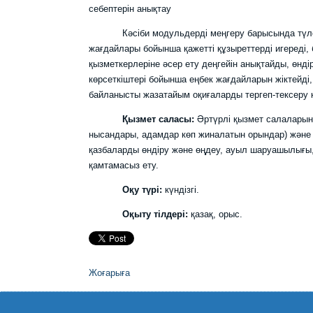
себептерін анықтау
Кәсіби модульдерді меңгеру барысында түлектер
жағдайлары бойынша қажетті құзыреттерді игереді,
қызметкерлеріне әсер ету деңгейін анықтайды, өндір
көрсеткіштері бойынша еңбек жағдайларын жіктейді,
байланысты жазатайым оқиғаларды тергеп-тексеру
Қызмет саласы:
Әртүрлі қызмет салаларын
нысандары, адамдар көп жиналатын орындар) және 
қазбаларды өндіру және өңдеу, ауыл шаруашылығы, эне
қамтамасыз ету.
Оқу түрі:
күндізгі.
Оқыту тілдері:
қазақ, орыс.
Жоғарыға