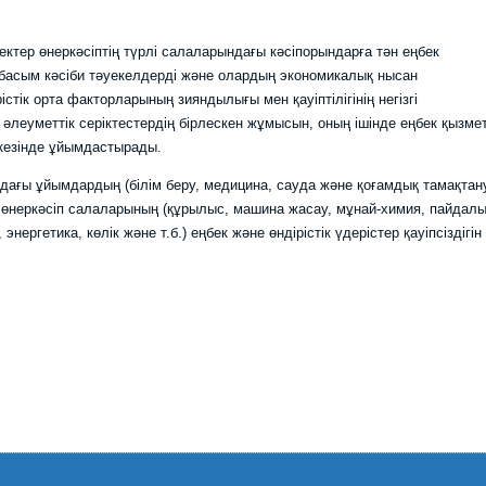
 өнеркәсіптің түрлі салаларындағы кәсіпорындарға тән еңбек
 басым кәсіби тәуекелдерді және олардың экономикалық нысан
істік орта факторларының зияндылығы мен қауіптілігінің негізгі
 әлеуметтік серіктестердің бірлескен жұмысын, оның ішінде еңбек қызмет
 кезінде ұйымдастырады.
дағы ұйымдардың (білім беру, медицина, сауда және қоғамдық тамақтан
өнеркәсіп салаларының (құрылыс, машина жасау, мұнай-химия, пайдал
ргетика, көлік және т.б.) еңбек және өндірістік үдерістер қауіпсіздігін