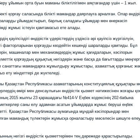
 беру ұйымын орта буын маманы біліктілігімен аяқтағандар үшін – 1 жыл.
і қорғау саласында білікті мамандар даярлауға арналған. Олар өндірі
шараларды ұйымдастырып, барлық саладағы ұйымдар мен өнеркәсіп
иімді жұмыс істеуін қамтамасыз ете алады.
іпсіздігі өндірістік үдерістердің үздіксіз әрі қауіпсіз жүргізілуін,
пті факторларынан қорғауды көздейтін кешенді шараларды қамтиды. Бұл
терін, машиналар мен механизмдердің жұмыс қағидаларын, кәсіпорын
уметтік қорғаудың құқықтық негіздерін және басқа да бағыттарды меңгер
л санаттағы мамандарға жұмылдыру жұмыстары, азаматтық қорғаныс жә
з ету міндеттері де жүктеледі.
Қазақстан Республикасы азаматтарының конституциялық құқықтары м
ерлердің өмірі мен денсаулығын өндірістік қызмет нәтижесінен жоғары қ
ның 2015 жылғы 23 қарашадағы №414-V Еңбек кодексінің 202-бабына
ызметкерлер саны елу адамнан асатын ұйымдарда жұмыс беруші еңбек
індетті. Қазақстан Республикасы аумағында мұндай кәсіпорындар мен
лған мамандық түлектерін жұмысқа орналастыру мәселесін шешуге елеу
ың негізгі өндірістік қызметтерімен тең дәрежеде қарастырылады.