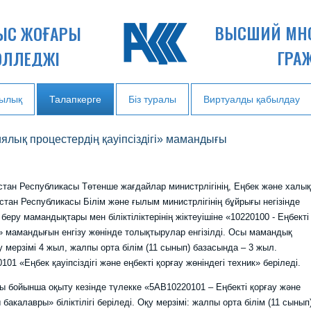
ВЫСШИЙ МН
НЫС ЖОҒАРЫ
ГРА
ОЛЛЕДЖІ
ылық
Талапкерге
Біз туралы
Виртуалды қабылдау
иялық процестердің қауіпсіздігі» мамандығы
Республикасы Төтенше жағдайлар министрлігінің, Еңбек және халы
қстан Республикасы Білім және ғылым министрлігінің бұйрығы негізінде
м беру мамандықтары мен біліктіліктерінің жіктеуішіне «10220100 - Еңбекті
гі» мамандығын енгізу жөнінде толықтырулар енгізілді. Осы мамандық
қу мерзімі 4 жыл, жалпы орта білім (11 сынып) базасында – 3 жыл.
101 «Еңбек қауіпсіздігі және еңбекті қорғау жөніндегі техник» беріледі.
бойынша оқыту кезінде түлекке «5AB10220101 – Еңбекті қорғау және
бакалавры» біліктілігі беріледі. Оқу мерзімі: жалпы орта білім (11 сынып