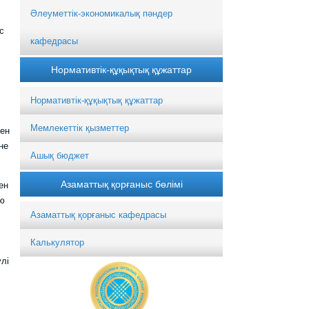
Әлеуметтік-экономикалық пәндер
с
кафедрасы
Нормативтік-құқықтық құжаттар
Нормативтік-құқықтық құжаттар
Мемлекеттік қызметтер
ген
не
Ашық бюджет
Азаматтық қорғаныс бөлімі
ен
ою
Азаматтық қорғаныс кафедрасы
Калькулятор
лі