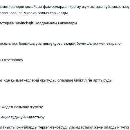
меткерлерді қолайсыз факторлардан қорғау жұмыстарын ұйымдастыру
алған аса ізгі миссия болып табылады.
стердің қауіпсіздігі қолданбалы бакалавры
і мәселелері бойынша ұйымның құрылымдық бөлімшелерімен өзара іс-
ды жоспарлау
кезінде қызметкерлерді оқытуды, олардың біліктілігін арттыруды
е жедел бақылау жүргізу
ық бақылауды ұйымдастыру
йланысты оқиғаларды тергеп-тексеруді ұйымдастыру және олардың түпкі