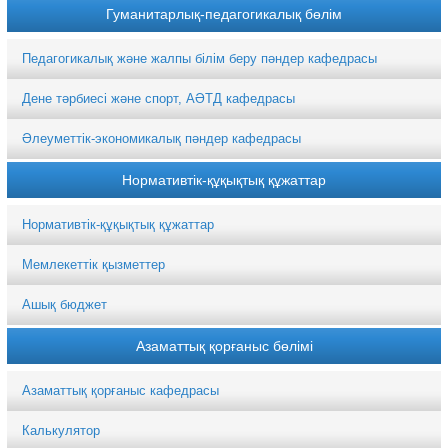
Гуманитарлық-педагогикалық бөлім
Педагогикалық және жалпы білім беру пәндер кафедрасы
Дене тәрбиесі және спорт, АӘТД кафедрасы
Әлеуметтік-экономикалық пәндер кафедрасы
Нормативтік-құқықтық құжаттар
Нормативтік-құқықтық құжаттар
Мемлекеттік қызметтер
Ашық бюджет
Азаматтық қорғаныс бөлімі
Азаматтық қорғаныс кафедрасы
Калькулятор