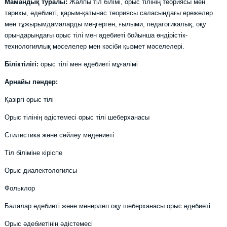
Мамандық туралы:
Жалпы тіл білімі, орыс тілінің теориясы мен
тарихы, әдебиеті, қарым-қатынас теориясы саласындағы ережелер
мен тұжырымдамаларды меңгерген, ғылыми, педагогикалық, оқу
орындарындағы орыс тілі мен әдебиеті бойынша өндірістік-
технологиялық мәселелер мен кәсіби қызмет мәселелері.
Біліктілігі:
орыс тілі мен әдебиеті мұғалімі
Арнайы пәндер:
Қазіргі орыс тілі
Орыс тілінің әдістемесі орыс тілі шеберханасы
Стилистика және сөйлеу мәдениеті
Тіл біліміне кіріспе
Орыс диалектологиясы
Фольклор
Балалар әдебиеті және мәнерлеп оқу шеберханасы орыс әдебиеті
Орыс әдебиетінің әдістемесі