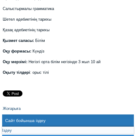
Салыстырмалы грамматика
Шетел әдебиетінің тарихы
Қазақ әдебиетінің тарихы
Қызмет саласы:
Білім
Оқу формасы:
Күндіз
Оқу мерзімі:
Негізгі орта білім негізінде 3 жыл 10 ай
Оқыту тілдері
: орыс тілі
Жоғарыға
Сайт бойынша іздеу