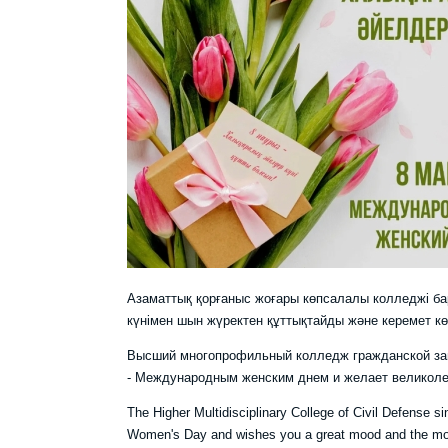
Азаматтық қорғаныс жоғары көпсалалы колледжі б
күнімен шын жүректен құттықтайды және керемет көңі
Высший многопрофильный колледж гражданской за
- Международным женским днем и желает великолеп
The Higher Multidisciplinary College of Civil Defense sin
Women's Day and wishes you a great mood and the mos