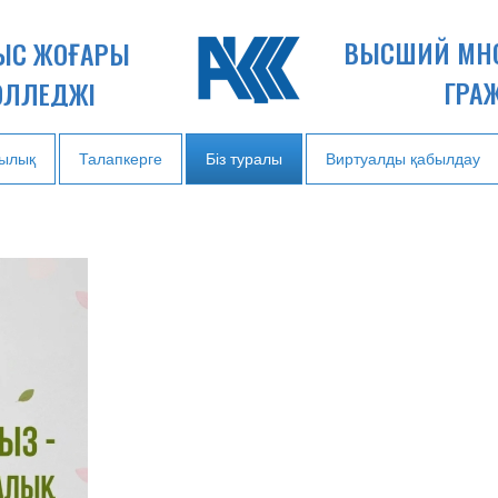
ВЫСШИЙ МН
НЫС ЖОҒАРЫ
ГРА
ОЛЛЕДЖІ
ылық
Талапкерге
Біз туралы
Виртуалды қабылдау