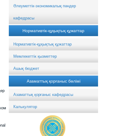
Әлеуметтік-экономикалық пәндер
кафедрасы
Нормативтік-құқықтық құжаттар
Нормативтік-құқықтық құжаттар
Мемлекеттік қызметтер
Ашық бюджет
Азаматтық қорғаныс бөлімі
дер
Азаматтық қорғаныс кафедрасы
Калькулятор
ком
onal