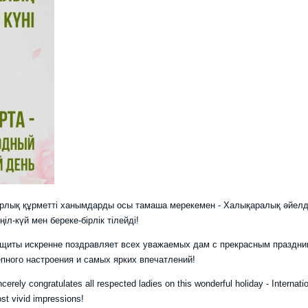
арлық құрметті ханымдарды осы тамаша мерекемен - Халықаралық әйел
л-күй мен береке-бірлік тілейді!
щиты искренне поздравляет всех уважаемых дам с прекрасным праздни
ного настроения и самых ярких впечатлений!
cerely congratulates all respected ladies on this wonderful holiday - Internati
t vivid impressions!