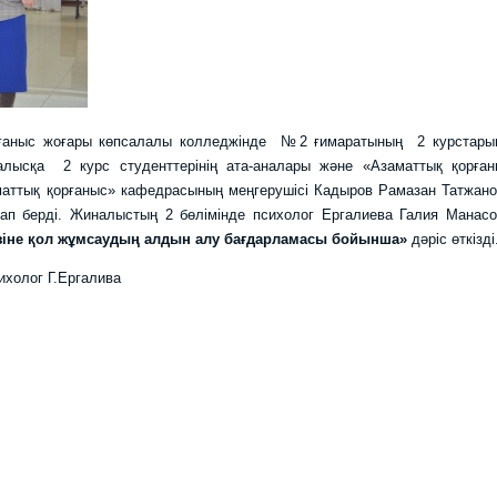
ғаныс жоғары көпсалалы колледжінде №2 ғимаратының 2 курстары
лысқа 2 курс студенттерінің ата-аналары және «Азаматтық қорған
ттық қорғаныс» кафедрасының меңгерушісі Кадыров Рамазан Татжано
уап берді. Жиналыстың 2 бөлімінде психолог Ергалиева Галия Манас
өзіне қол жұмсаудың алдын алу бағдарламасы бойынша»
дәріс өткізді
ихолог Г.Ергалива