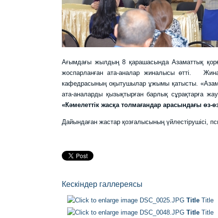
Ағымдағы жылдың 8 қарашасында Азаматтық қор
жоспарланған ата-аналар жиналысы өтті. Жина
кафедрасының оқытушылар ұжымы қатысты. «Азама
ата-аналарды қызықтырған барлық сұрақтарға жа
«Кәмелеттік жасқа толмағандар арасындағы өз-
Дайындаған жастар қозғалысының үйлестірушісі, пс
Кескіндер галлереясы
Title
Title
Title
Title