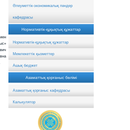
Әлеуметтік-экономикалық пәндер
кафедрасы
Нормативтік-құқықтық құжаттар
мен
Нормативтік-құқықтық құжаттар
ыс»
вич
Мемлекеттік қызметтер
овна
.
Ашық бюджет
Азаматтық қорғаныс бөлімі
Азаматтық қорғаныс кафедрасы
Калькулятор