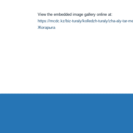
View the embedded image gallery online at:
https://mcdc.kz/biz-turaly/kolledzh-turaly/zha-aly-tar-
Жоғарыға