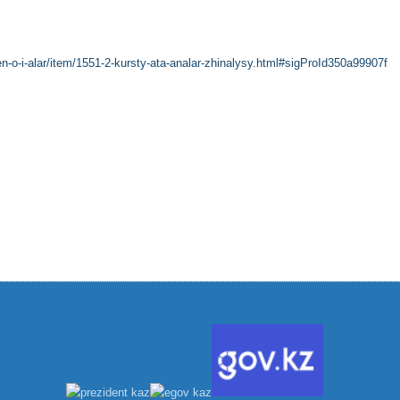
men-o-i-alar/item/1551-2-kursty-ata-analar-zhinalysy.html#sigProId350a99907f