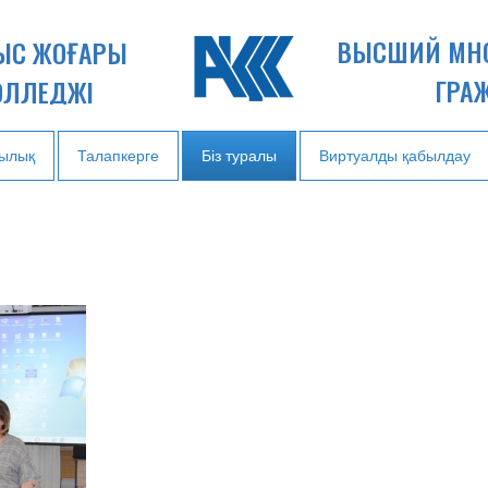
ВЫСШИЙ МН
НЫС ЖОҒАРЫ
ГРА
ОЛЛЕДЖІ
ылық
Талапкерге
Біз туралы
Виртуалды қабылдау