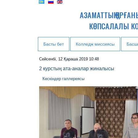
АЗАМАТТЫҚ ҚОРҒА
КӨПСАЛАЛЫ К
Басты бет
Колледж миссиясы
Басш
Сейсенбі, 12 Қараша 2019 10:48
2 курстың ата-аналар жиналысы
Кескіндер галлереясы