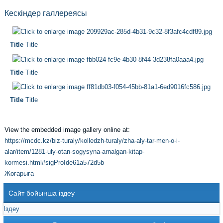
Кескіндер галлереясы
Title
Title
Title
Title
Title
Title
View the embedded image gallery online at:
https://mcdc.kz/biz-turaly/kolledzh-turaly/zha-aly-tar-men-o-i-
alar/item/1281-uly-otan-sogysyna-arnalgan-kitap-
kormesi.html#sigProIde61a572d5b
Жоғарыға
Сайт бойынша іздеу