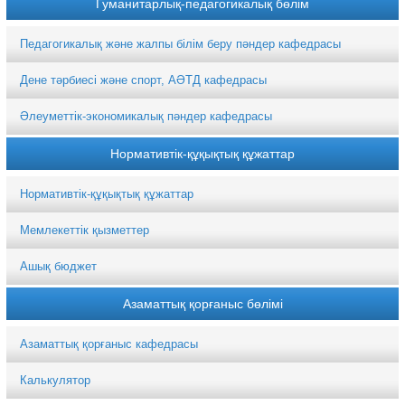
Гуманитарлық-педагогикалық бөлім
Педагогикалық және жалпы білім беру пәндер кафедрасы
Дене тәрбиесі және спорт, АӘТД кафедрасы
Әлеуметтік-экономикалық пәндер кафедрасы
Нормативтік-құқықтық құжаттар
Нормативтік-құқықтық құжаттар
Мемлекеттік қызметтер
Ашық бюджет
Азаматтық қорғаныс бөлімі
Азаматтық қорғаныс кафедрасы
Калькулятор