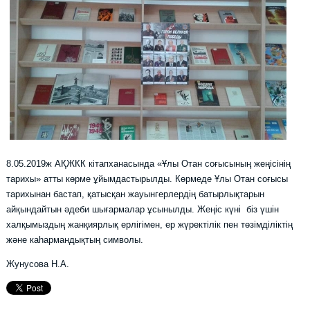
8.05.2019ж АҚЖКК кітапханасында «Ұлы Отан соғысының жеңісінің
тарихы» атты көрме ұйымдастырылды. Көрмеде Ұлы Отан соғысы
тарихынан бастап, қатысқан жауынгерлердің батырлықтарын
айқындайтын әдеби шығармалар ұсынылды. Жеңіс күні біз үшін
халқымыздың жанқиярлық ерлігімен, ер жүректілік пен төзімділіктің
және каһармандықтың символы.
Жунусова Н.А.