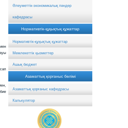
Әлеуметтік-экономикалық пәндер
кафедрасы
Нормативтік-құқықтық құжаттар
Нормативтік-құқықтық құжаттар
ымен
қауы
Мемлекеттік қызметтер
Ашық бюджет
 сап
Азаматтық қорғаныс бөлімі
мен,
Азаматтық қорғаныс кафедрасы
бие
Калькулятор