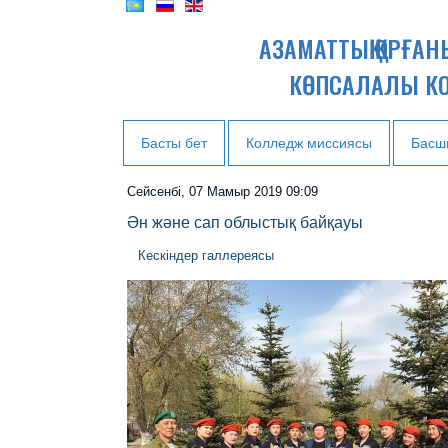
АЗАМАТТЫҚ ҚОРҒА
КӨПСАЛАЛЫ К
Басты бет
Колледж миссиясы
Басш
Сейсенбі, 07 Мамыр 2019 09:09
Ән және сап облыстық байқауы
Кескіндер галлереясы