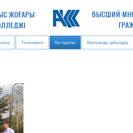
ВЫСШИЙ МН
НЫС ЖОҒАРЫ
ГРА
ОЛЛЕДЖІ
ылық
Талапкерге
Біз туралы
Виртуалды қабылдау