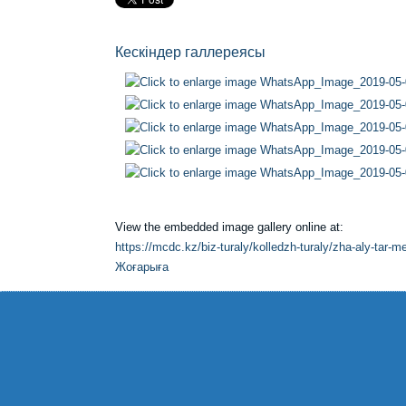
Кескіндер галлереясы
View the embedded image gallery online at:
https://mcdc.kz/biz-turaly/kolledzh-turaly/zha-aly-tar
Жоғарыға