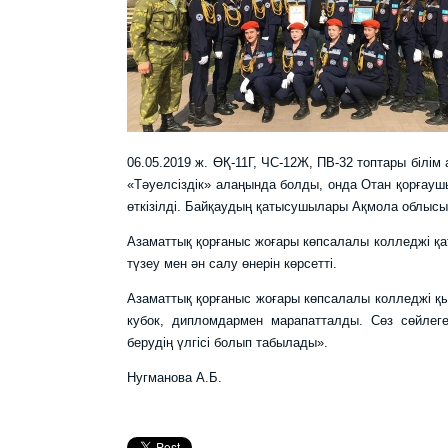
06.05.2019 ж. ӨҚ-11Г, ЧС-12Ж, ПВ-32 топтары біл
«Тәуелсіздік» алаңында болды, онда Отан қорғауш
өткізілді. Байқаудың қатысушылары Ақмола облысы
Азаматтық қорғаныс жоғары көпсалалы колледжі қа
түзеу мен ән салу өнерін көрсетті.
Азаматтық қорғаныс жоғары көпсалалы колледжі қ
кубок, дипломдармен марапатталды. Сөз сөйлеге
берудің үлгісі болып табылады».
Нугманова А.Б.