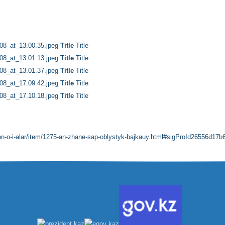
Title
Title
Title
Title
Title
Title
Title
Title
Title
Title
-men-o-i-alar/item/1275-an-zhane-sap-oblystyk-bajkauy.html#sigProId26556d17b