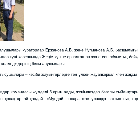
ім алушылары кураторлар Ержанова А.Б. және Нугманова А.Б. басшылығ
ылар күні қарсаңында Жеңіс күніне арналған ән және сап облыстық бай
 колледждерінің білім алушылары.
тысушылары – кәсіби жауынгерлерге тән үлкен жауапкершілікпен жақсы
ыздар командасы жүлделі 3 орын алды, жеңімпаздар бағалы сыйлықтар
н қонақтар айтқандай: «Мұндай іс-шара жас ұрпаққа патриоттық тәр