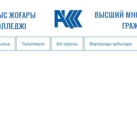
ВЫСШИЙ МН
НЫС ЖОҒАРЫ
ГРА
ОЛЛЕДЖІ
ылық
Талапкерге
Біз туралы
Виртуалды қабылдау