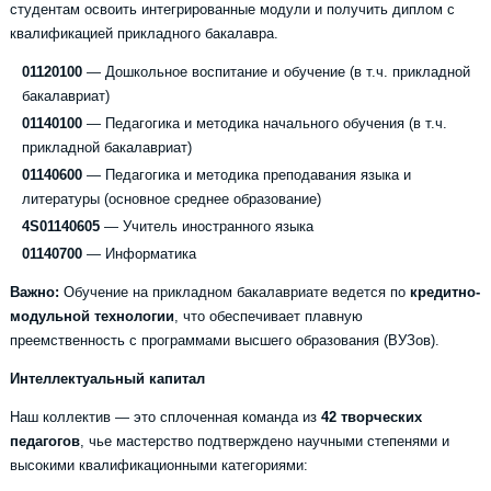
студентам освоить интегрированные модули и получить диплом с
квалификацией прикладного бакалавра.
01120100
— Дошкольное воспитание и обучение (в т.ч. прикладной
бакалавриат)
01140100
— Педагогика и методика начального обучения (в т.ч.
прикладной бакалавриат)
01140600
— Педагогика и методика преподавания языка и
литературы (основное среднее образование)
4S01140605
— Учитель иностранного языка
01140700
— Информатика
Важно:
Обучение на прикладном бакалавриате ведется по
кредитно-
модульной технологии
, что обеспечивает плавную
преемственность с программами высшего образования (ВУЗов).
Интеллектуальный капитал
Наш коллектив — это сплоченная команда из
42 творческих
педагогов
, чье мастерство подтверждено научными степенями и
высокими квалификационными категориями: